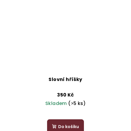
Slovní hříšky
350 Kč
Skladem
(>5 ks)
Průměrné
hodnocení
Do košíku
produktu