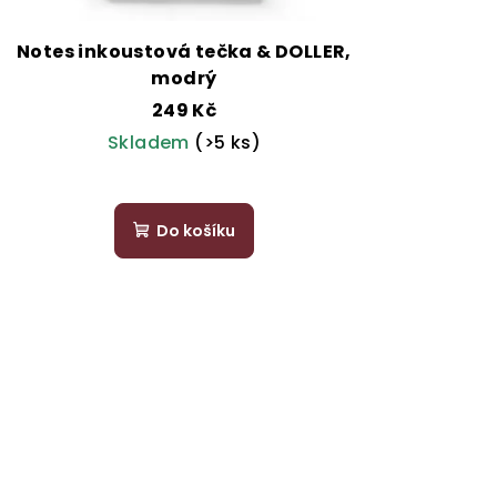
Notes inkoustová tečka & DOLLER,
modrý
249 Kč
Skladem
(>5 ks)
Do košíku