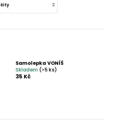
šity
Samolepka VONÍŠ
Skladem
(>5 ks)
35 Kč