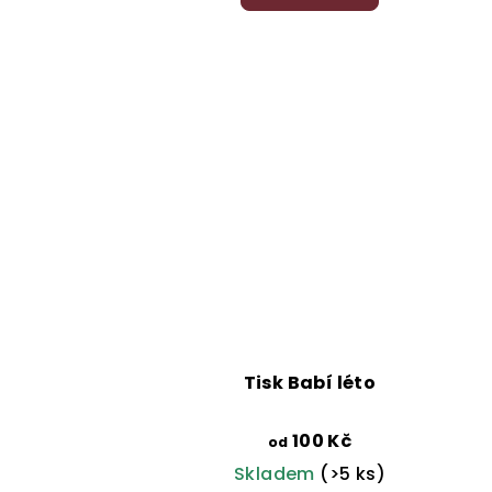
je
5,0
z
5
hvězdiček.
Tisk Babí léto
100 Kč
od
Skladem
(>5 ks)