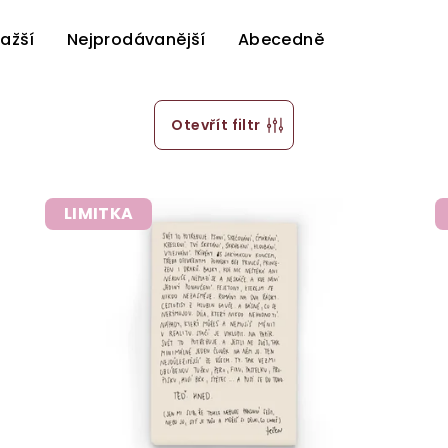
ažší
Nejprodávanější
Abecedně
Otevřít filtr
LIMITKA