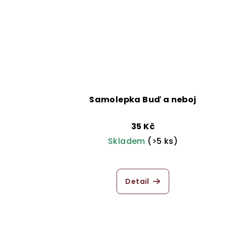
Samolepka Buď a neboj
35 Kč
Skladem
(>5 ks)
Průměrné
hodnocení
Detail
produktu
je
5,0
z