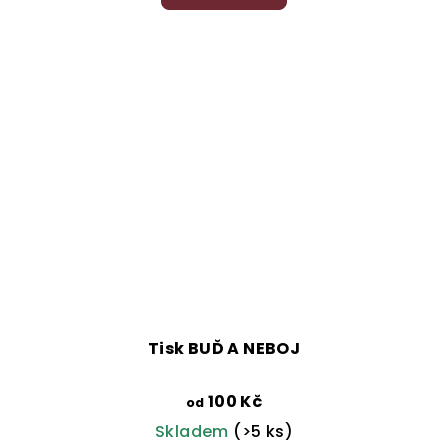
je
5,0
z
5
hvězdiček.
Tisk BUĎ A NEBOJ
100 Kč
od
Skladem
(>5 ks)