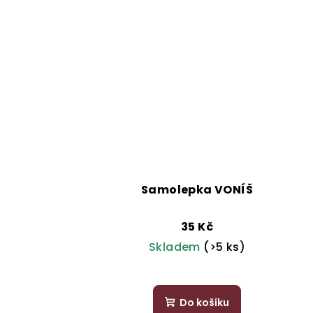
5
hvězdiček.
Samolepka VONÍŠ
35 Kč
Skladem
(>5 ks)
Průměrné
hodnocení
Do košíku
produktu