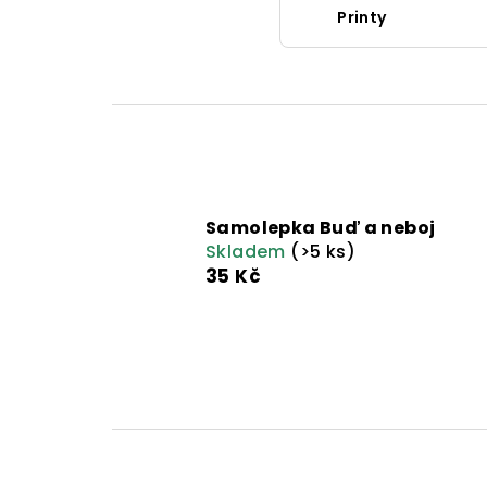
Printy
Samolepka Buď a neboj
Skladem
(>5 ks)
35 Kč