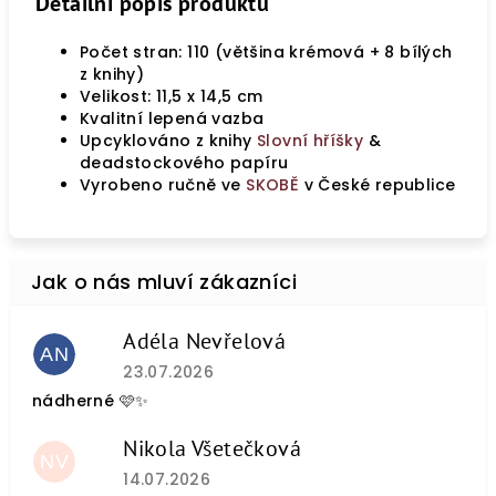
Detailní popis produktu
Počet stran: 110 (většina krémová + 8 bílých
z knihy)
Velikost: 11,5 x 14,5 cm
Kvalitní lepená vazba
Upcyklováno z knihy
Slovní hříšky
&
deadstockového papíru
Vyrobeno ručně ve
SKOBĚ
v České republice
Adéla Nevřelová
AN
Hodnocení obchodu je 5 z 5 hvězdiček.
23.07.2026
nádherné 🩷✨
Nikola Všetečková
NV
Hodnocení obchodu je 5 z 5 hvězdiček.
14.07.2026