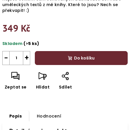
uměleckých textů z mé knihy. Které to jsou? Nech se
překvapit! :)
349 Kč
Měrná
Skladem
(>5 ks)
cena:
−
+
Do košíku
Zeptat se
Hlídat
Sdílet
Popis
Hodnocení