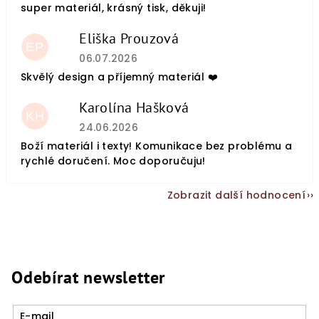
super materiál, krásný tisk, děkuji!
Eliška Prouzová
EP
Hodnocení obchodu je 5 z 5 hvězdiček.
06.07.2026
Skvělý design a příjemný materiál ❤️
Karolína Hašková
KH
Hodnocení obchodu je 5 z 5 hvězdiček.
24.06.2026
Boží materiál i texty! Komunikace bez problému a
rychlé doručení. Moc doporučuju!
Zobrazit další hodnocení
Odebírat newsletter
E-mail