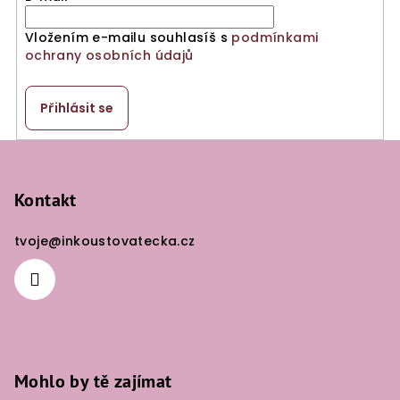
Vložením e-mailu souhlasíš s
podmínkami
ochrany osobních údajů
Přihlásit se
Z
á
p
Kontakt
a
tvoje
@
inkoustovatecka.cz
t
í
Mohlo by tě zajímat