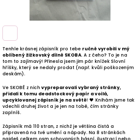
Tenhle krásnej zápisník pro tebe
ručně vyrobili v mý
oblíbený žižkovský dílně SKOBA
. A z čeho? To je na
tom to zajímavý! Přinesla jsem jim pár knížek Slovní
hříšky, který se nedaly prodat (např. kvůli poškozeným
deskám).
Ve SKOBĚ z nich
vypreparovali vybraný stránky,
přidali k tomu deadstockový papír a voilá,
upcyklovanej zápisník je na světě
! 🖤 Knihám jsme tak
vdechli druhej život a je jen na tobě, čím stránky
zaplníš.
Zápisník má 110 stran, z nichž je většina čistá a
připravená na tvé umění a nápady. Na 8 stránkách
najdeš celkem osm schovaných básní, ilustrací nebo