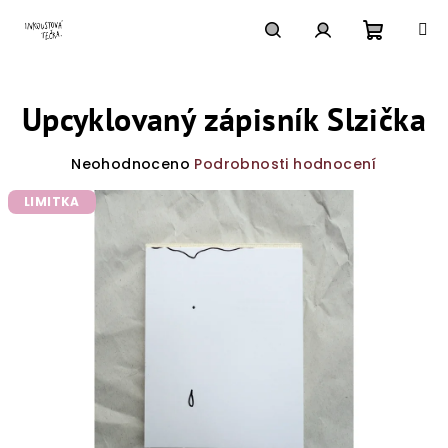
Přejít
na
obsah
Nákupn
Hledat
Přihlášení
Upcyklovaný zápisník Slzička
košík
Průměrné
Neohodnoceno
Podrobnosti hodnocení
hodnocení
produktu
LIMITKA
je
0,0
z
5
hvězdiček.