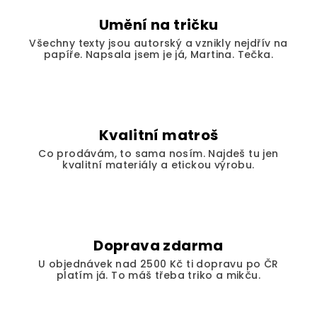
c
í
Umění na tričku
p
Všechny texty jsou autorský a vznikly nejdřív na
r
papíře. Napsala jsem je já, Martina. Tečka.
v
k
y
v
ý
Kvalitní matroš
p
Co prodávám, to sama nosím. Najdeš tu jen
i
kvalitní materiály a etickou výrobu.
s
u
Doprava zdarma
U objednávek nad 2500 Kč ti dopravu po ČR
platím já. To máš třeba triko a mikču.