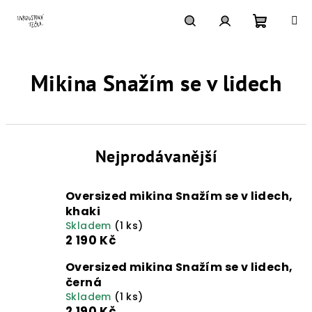
Přejít
na
obsah
Nákupn
Hledat
Přihlášení
Mikina Snažím se v lidech
košík
Nejprodávanější
Oversized mikina Snažím se v lidech,
khaki
Skladem
(1 ks)
2 190 Kč
Oversized mikina Snažím se v lidech,
černá
Skladem
(1 ks)
2 190 Kč