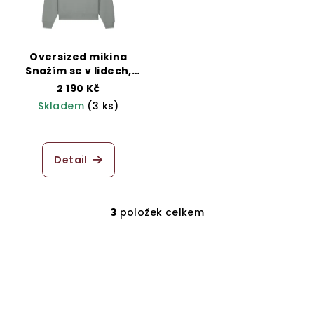
Oversized mikina
Snažím se v lidech,
šedá
2 190 Kč
Skladem
(3 ks)
Průměrné
hodnocení
produktu
Detail
je
5,0
z
5
3
položek celkem
O
hvězdiček.
v
l
á
d
a