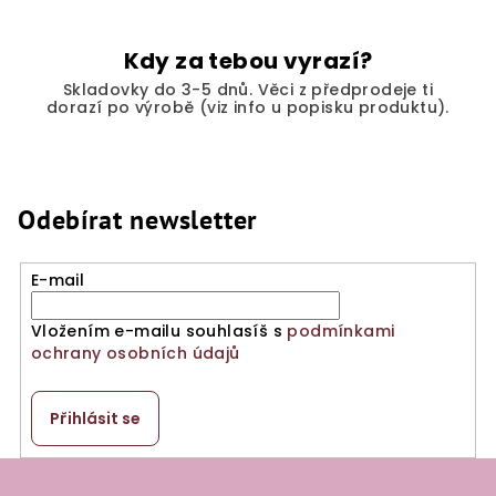
Kdy za tebou vyrazí?
Skladovky do 3-5 dnů. Věci z předprodeje ti
dorazí po výrobě (viz info u popisku produktu).
Odebírat newsletter
E-mail
Vložením e-mailu souhlasíš s
podmínkami
ochrany osobních údajů
Přihlásit se
Z