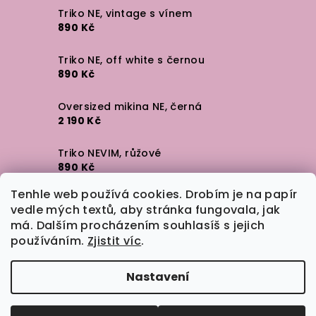
Triko NE, vintage s vínem
890 Kč
Triko NE, off white s černou
890 Kč
Oversized mikina NE, černá
2 190 Kč
Triko NEVIM, růžové
890 Kč
Tenhle web používá cookies. Drobím je na papír
Triko NEVIM, off white
vedle mých textů, aby stránka fungovala, jak
890 Kč
má. Dalším procházením souhlasíš s jejich
používáním.
Zjistit víc
.
Samolepka NE
35 Kč
Nastavení
Copyright 2026
inkoustová tečka
. Všechna práva
vyhrazena.
Upravit nastavení cookies