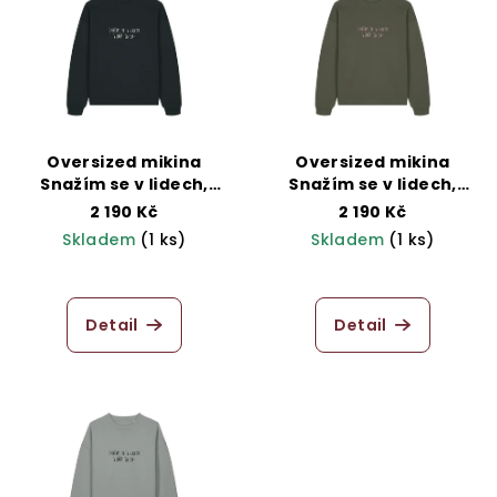
ý
d
p
u
i
k
s
t
p
ů
r
Oversized mikina
Oversized mikina
o
Snažím se v lidech,
Snažím se v lidech,
černá
khaki
d
2 190 Kč
2 190 Kč
Skladem
(1 ks)
Skladem
(1 ks)
u
k
Průměrné
hodnocení
t
produktu
Detail
Detail
ů
je
5,0
z
5
hvězdiček.