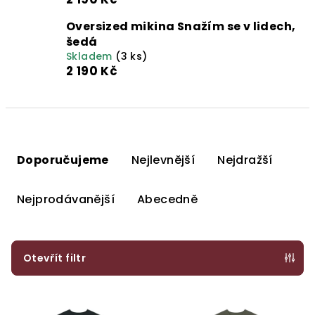
Oversized mikina Snažím se v lidech,
šedá
Skladem
(3 ks)
2 190 Kč
Ř
a
Doporučujeme
Nejlevnější
Nejdražší
z
e
Nejprodávanější
Abecedně
n
í
p
Otevřít filtr
r
V
o