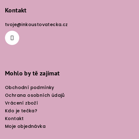
á
p
Kontakt
a
tvoje
@
inkoustovatecka.cz
t
í
Mohlo by tě zajímat
Obchodní podmínky
Ochrana osobních údajů
Vrácení zboží
Kdo je tečka?
Kontakt
Moje objednávka