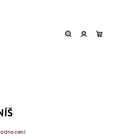
Hledat
Přihlášení
Nákupní
košík
NÍŠ
hodnocení