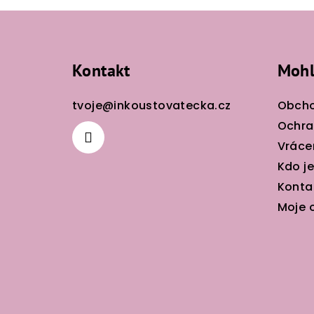
Z
á
Kontakt
Mohl
p
a
tvoje
@
inkoustovatecka.cz
Obcho
t
Ochra
Vráce
í
Kdo j
Konta
Moje 