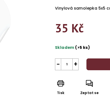
hodnocení
produktu
Vinylová samolepka 5x5 
je
5,0
35 Kč
z
5
hvězdiček.
Měrná
cena:
Skladem
(>5 ks)
−
+
Tisk
Zeptat se