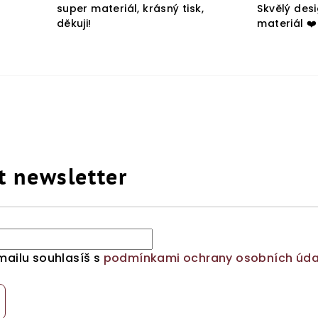
super materiál, krásný tisk,
Skvělý des
děkuji!
materiál ❤️
t newsletter
mailu souhlasíš s
podmínkami ochrany osobních úda