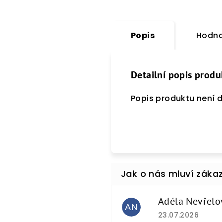
Popis
Hodno
Detailní popis produ
Popis produktu není 
Adéla Nevřelo
AN
Hodnocení obcho
23.07.2026