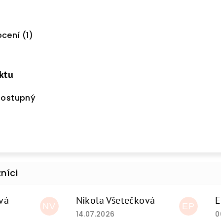
cení (1)
ktu
dostupný
vá
Nikola Všetečková
E
NV
EP
du je 5 z 5 hvězdiček.
Hodnocení obchodu je 5 z 5 hvězdiček
H
14.07.2026
0