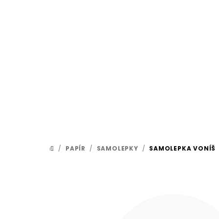
Přejít
na
obsah
/
PAPÍR
/
SAMOLEPKY
/
SAMOLEPKA VONÍŠ
DOMŮ