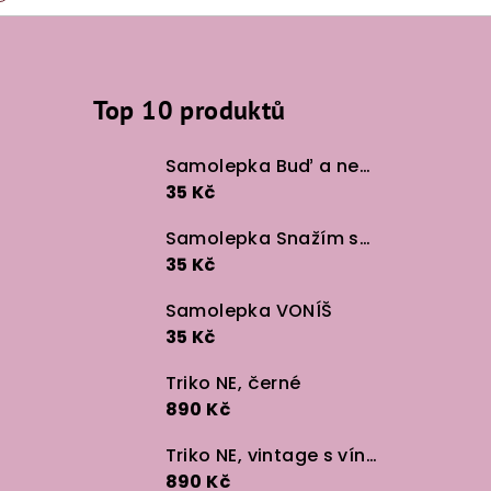
Top 10 produktů
Samolepka Buď a neboj
35 Kč
Samolepka Snažím se v lidech
35 Kč
Samolepka VONÍŠ
35 Kč
Triko NE, černé
890 Kč
Triko NE, vintage s vínem
890 Kč