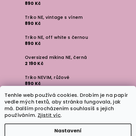
890 Kč
Triko NE, vintage s vínem
890 Kč
Triko NE, off white s černou
890 Kč
Oversized mikina NE, černá
2 190 Kč
Triko NEVIM, růžové
890 Kč
Tenhle web používá cookies. Drobím je na papír
Triko NEVIM, off white
vedle mých textů, aby stránka fungovala, jak
890 Kč
má. Dalším procházením souhlasíš s jejich
používáním.
Zjistit víc
.
Samolepka NE
35 Kč
Nastavení