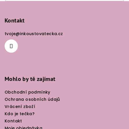
Z
á
p
Kontakt
a
tvoje
@
inkoustovatecka.cz
t
í
Mohlo by tě zajímat
Obchodní podmínky
Ochrana osobních údajů
Vrácení zboží
Kdo je tečka?
Kontakt
Moje objednávka