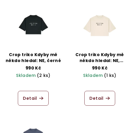
V
o
ý
d
p
u
i
k
s
t
p
ů
r
Crop triko Kdyby mě
Crop triko Kdyby mě
o
někdo hledal: NE, černé
někdo hledal: NE,
natural raw
d
990 Kč
990 Kč
Skladem
(2 ks)
Skladem
(1 ks)
u
k
t
Detail
Detail
ů