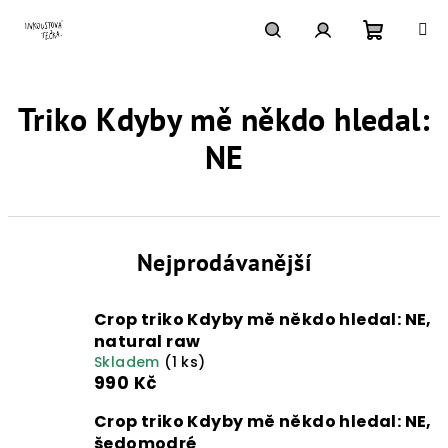
Přejít
na
obsah
Nákupn
Hledat
Přihlášení
Triko Kdyby mě někdo hledal:
košík
NE
Nejprodávanější
Crop triko Kdyby mě někdo hledal: NE,
natural raw
Skladem
(1 ks)
990 Kč
Crop triko Kdyby mě někdo hledal: NE,
šedomodré