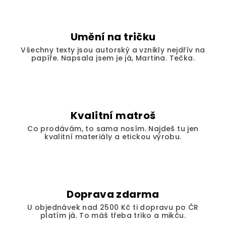
a
c
í
Umění na tričku
p
Všechny texty jsou autorský a vznikly nejdřív na
r
papíře. Napsala jsem je já, Martina. Tečka.
v
k
y
v
ý
Kvalitní matroš
p
Co prodávám, to sama nosím. Najdeš tu jen
i
kvalitní materiály a etickou výrobu.
s
u
Doprava zdarma
U objednávek nad 2500 Kč ti dopravu po ČR
platím já. To máš třeba triko a mikču.