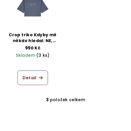
Crop triko Kdyby mě
někdo hledal: NE,
šedomodré
990 Kč
Skladem
(3 ks)
Průměrné
hodnocení
produktu
Detail
je
5,0
z
5
3
položek celkem
O
hvězdiček.
v
l
á
d