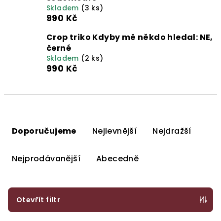
Skladem
(3 ks)
990 Kč
Crop triko Kdyby mě někdo hledal: NE,
černé
Skladem
(2 ks)
990 Kč
Ř
a
Doporučujeme
Nejlevnější
Nejdražší
z
e
Nejprodávanější
Abecedně
n
í
p
Otevřít filtr
r