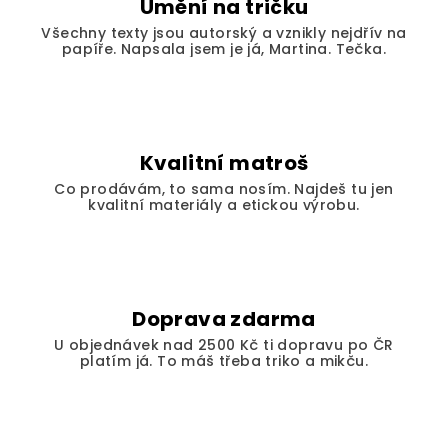
Umění na tričku
p
Všechny texty jsou autorský a vznikly nejdřív na
r
papíře. Napsala jsem je já, Martina. Tečka.
v
k
y
v
ý
Kvalitní matroš
p
Co prodávám, to sama nosím. Najdeš tu jen
i
kvalitní materiály a etickou výrobu.
s
u
Doprava zdarma
U objednávek nad 2500 Kč ti dopravu po ČR
platím já. To máš třeba triko a mikču.