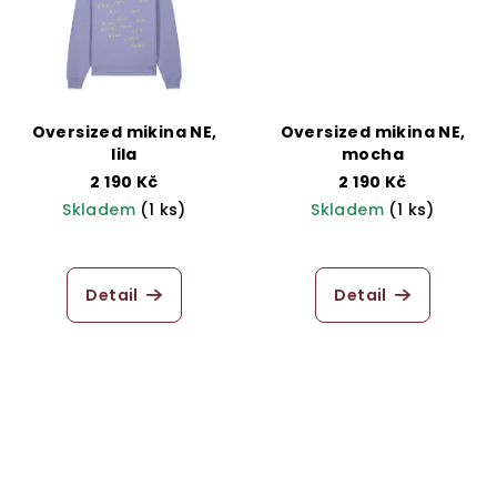
Oversized mikina NE,
Oversized mikina NE,
lila
mocha
2 190 Kč
2 190 Kč
Skladem
(1 ks)
Skladem
(1 ks)
Průměrné
hodnocení
produktu
Detail
Detail
je
5,0
z
5
hvězdiček.