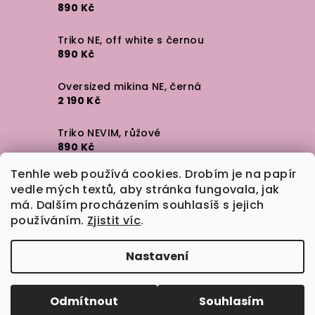
890 Kč
Triko NE, off white s černou
890 Kč
Oversized mikina NE, černá
2 190 Kč
Triko NEVIM, růžové
890 Kč
Tenhle web používá cookies. Drobím je na papír
Triko NEVIM, off white
vedle mých textů, aby stránka fungovala, jak
890 Kč
má. Dalším procházením souhlasíš s jejich
používáním.
Zjistit víc
.
Triko NEVIM, černé
890 Kč
Nastavení
Copyright 2026
inkoustová tečka
. Všechna práva
vyhrazena.
Upravit nastavení cookies
Odmítnout
Souhlasím