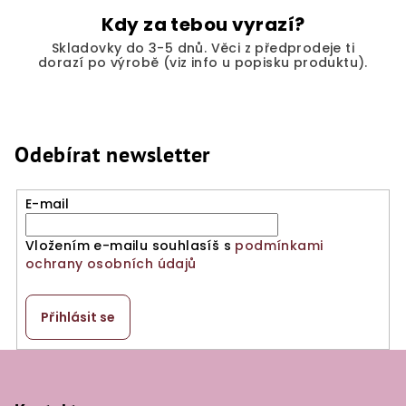
Kdy za tebou vyrazí?
Skladovky do 3-5 dnů. Věci z předprodeje ti
dorazí po výrobě (viz info u popisku produktu).
Odebírat newsletter
E-mail
Vložením e-mailu souhlasíš s
podmínkami
ochrany osobních údajů
Přihlásit se
Z
á