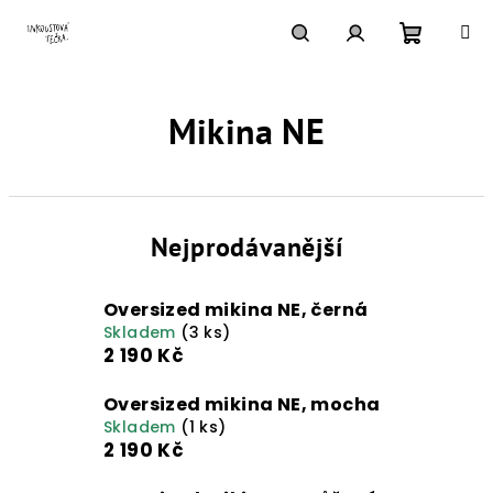
Přejít
na
obsah
Nákupn
Hledat
Přihlášení
Mikina NE
košík
Nejprodávanější
Oversized mikina NE, černá
Skladem
(3 ks)
2 190 Kč
Oversized mikina NE, mocha
Skladem
(1 ks)
2 190 Kč