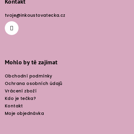
p
Kontakt
a
tvoje
@
inkoustovatecka.cz
t
í
Mohlo by tě zajímat
Obchodní podmínky
Ochrana osobních údajů
Vrácení zboží
Kdo je tečka?
Kontakt
Moje objednávka