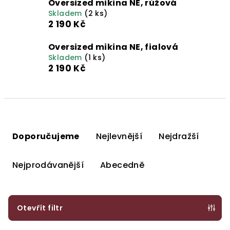
Oversized mikina NE, růžová
Skladem
(2 ks)
2 190 Kč
Oversized mikina NE, fialová
Skladem
(1 ks)
2 190 Kč
Ř
a
Doporučujeme
Nejlevnější
Nejdražší
z
e
Nejprodávanější
Abecedně
n
í
p
Otevřít filtr
r