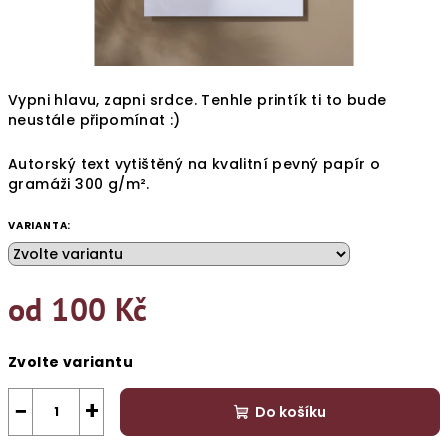
Vypni hlavu, zapni srdce. Tenhle printík ti to bude
neustále připomínat :)
Autorský text vytištěný na kvalitní pevný papír o
gramáži 300
g/m².
VARIANTA:
od
100 Kč
Měrná
Zvolte variantu
cena:
−
+
Do košíku