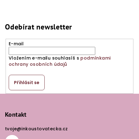
Odebírat newsletter
E-mail
Vložením e-mailu souhlasíš s
podmínkami
ochrany osobních údajů
Přihlásit se
Z
á
p
Kontakt
a
tvoje
@
inkoustovatecka.cz
t