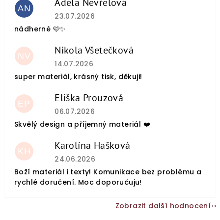
Adéla Nevřelová
AN
Hodnocení obchodu je 5 z 5 hvězdiček.
23.07.2026
nádherné 🩷✨
Nikola Všetečková
NV
Hodnocení obchodu je 5 z 5 hvězdiček.
14.07.2026
super materiál, krásný tisk, děkuji!
Eliška Prouzová
EP
Hodnocení obchodu je 5 z 5 hvězdiček.
06.07.2026
Skvělý design a příjemný materiál ❤️
Karolína Hašková
KH
Hodnocení obchodu je 5 z 5 hvězdiček.
24.06.2026
Boží materiál i texty! Komunikace bez problému a
rychlé doručení. Moc doporučuju!
Zobrazit další hodnocení