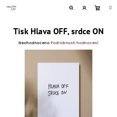
Přejít
na
obsah
Nákupn
Hledat
Přihlášení
Tisk Hlava OFF, srdce ON
košík
Průměrné
Neohodnoceno
Podrobnosti hodnocení
hodnocení
produktu
je
0,0
z
5
hvězdiček.