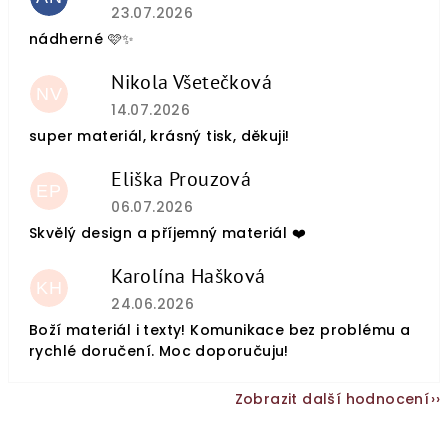
Hodnocení obchodu je 5 z 5 hvězdiček.
23.07.2026
nádherné 🩷✨
Nikola Všetečková
NV
Hodnocení obchodu je 5 z 5 hvězdiček.
14.07.2026
super materiál, krásný tisk, děkuji!
Eliška Prouzová
EP
Hodnocení obchodu je 5 z 5 hvězdiček.
06.07.2026
Skvělý design a příjemný materiál ❤️
Karolína Hašková
KH
Hodnocení obchodu je 5 z 5 hvězdiček.
24.06.2026
Boží materiál i texty! Komunikace bez problému a
rychlé doručení. Moc doporučuju!
Zobrazit další hodnocení