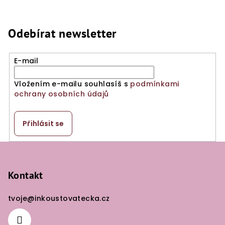
Odebírat newsletter
E-mail
Vložením e-mailu souhlasíš s
podmínkami
ochrany osobních údajů
Přihlásit se
Z
á
p
Kontakt
a
tvoje
@
inkoustovatecka.cz
t
í