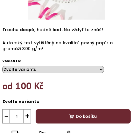
Trochu
dospě
, hodně
lost
. No vždyť to znáš!
Autorský text vytištěný na kvalitní pevný papír o
gramáži 300
g/m².
VARIANTA:
od
100 Kč
Měrná
Zvolte variantu
cena:
−
+
Do košíku