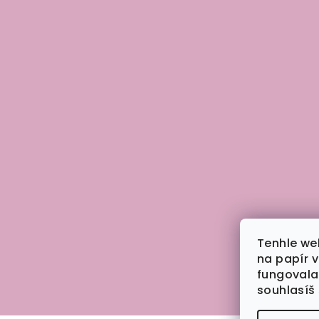
Tenhle we
na papír 
fungovala
souhlasíš 