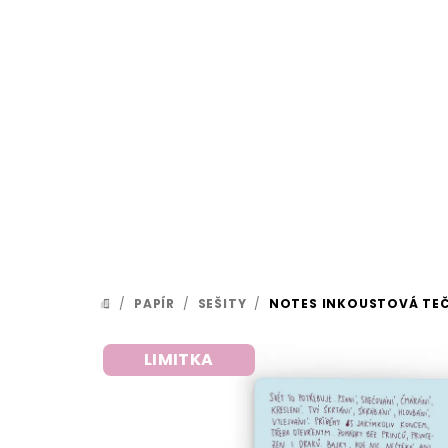
Přejít
na
obsah
/
PAPÍR
/
SEŠITY
/
NOTES INKOUSTOVÁ TEČ
DOMŮ
LIMITKA