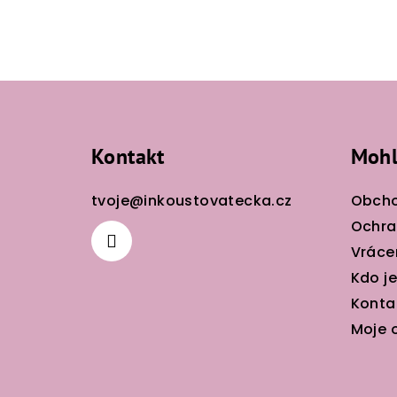
Z
á
Kontakt
Mohl
p
a
tvoje
@
inkoustovatecka.cz
Obcho
t
Ochra
Vráce
í
Kdo j
Konta
Moje 