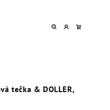
Hledat
Přihlášení
Nákupní
košík
ová tečka & DOLLER,