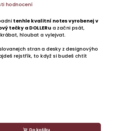
ti hodnocení
opadni
tenhle kvalitní notes vyrobenej v
ový tečky a DOLLERu
a začni psát,
škrábat, hloubat a vylejvat.
slovanejch stran a desky z designovýho
deš rejstřík, to když si budeš chtít
Do košíku