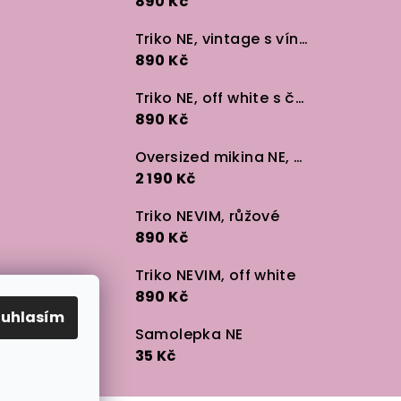
890 Kč
Triko NE, vintage s vínem
890 Kč
Triko NE, off white s černou
890 Kč
Oversized mikina NE, černá
2 190 Kč
Triko NEVIM, růžové
890 Kč
Triko NEVIM, off white
890 Kč
ouhlasím
Samolepka NE
35 Kč