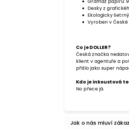
Gramáž papíru: 9
Desky z grafické
Ekologicky šetrný
Vyroben v České 
Co je DOLLER?
Česká značka nedatovan
klient v agentuře a p
přišlo jako super náp
Kdo je inkoustová t
No přece já.