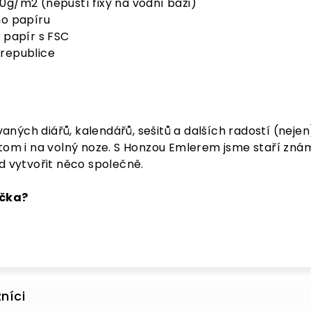
0g/m2 (nepustí fixy na vodní bázi)
ho papíru
 papír s FSC
republice
ých diářů, kalendářů, sešitů a dalších radostí (nejen)
otom i na volný noze. S Honzou Emlerem jsme staří zná
ad vytvořit něco společně.
ečka?