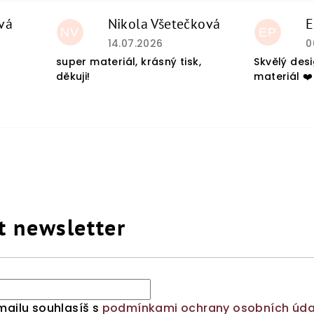
vá
Nikola Všetečková
E
NV
EP
du je 5 z 5 hvězdiček.
Hodnocení obchodu je 5 z 5 hvězdiček
H
14.07.2026
0
super materiál, krásný tisk,
Skvělý des
děkuji!
materiál ❤️
t newsletter
mailu souhlasíš s
podmínkami ochrany osobních úda