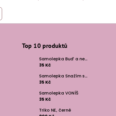
Top 10 produktů
Samolepka Buď a neboj
35 Kč
Samolepka Snažím se v lidech
35 Kč
Samolepka VONÍŠ
35 Kč
Triko NE, černé