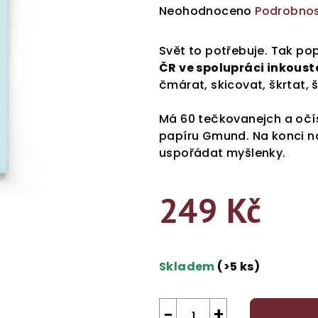
Průměrné
Neohodnoceno
Podrobnos
hodnocení
produktu
Svět to potřebuje. Tak p
je
ČR ve spolupráci inkoust
0,0
čmárat, skicovat, škrtat, 
z
5
Má 60 tečkovanejch a očí
hvězdiček.
papíru Gmund. Na konci naj
uspořádat myšlenky.
249 Kč
Měrná
cena:
Skladem
(>5 ks)
−
+