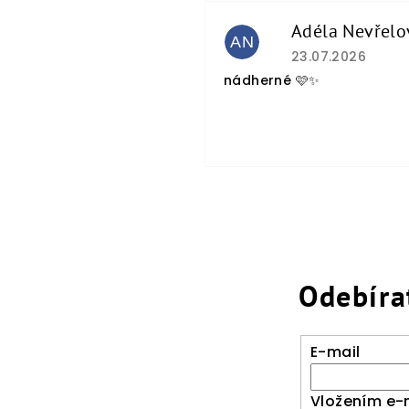
Adéla Nevřelo
AN
Hodnocení obcho
23.07.2026
nádherné 🩷✨
Odebíra
E-mail
Vložením e-