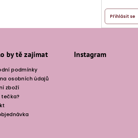
Přihlásit se
o by tě zajímat
Instagram
dní podmínky
na osobních údajů
ní zboží
e tečka?
kt
objednávka