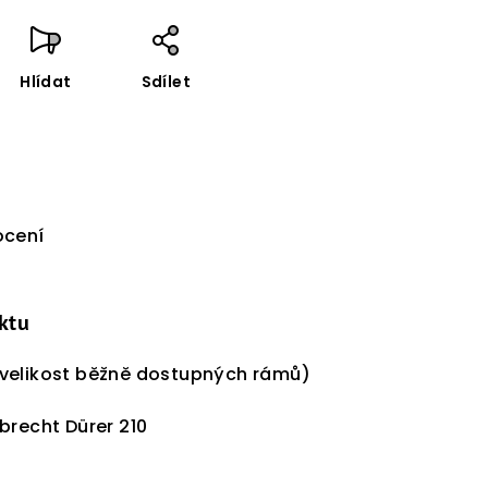
Hlídat
Sdílet
cení
ktu
velikost běžně dostupných rámů)
recht Dürer 210