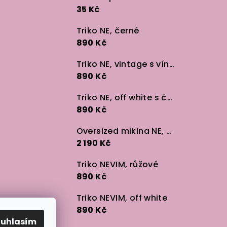
35 Kč
Triko NE, černé
890 Kč
Triko NE, vintage s vínem
890 Kč
Triko NE, off white s černou
890 Kč
Oversized mikina NE, černá
2 190 Kč
Triko NEVIM, růžové
890 Kč
Triko NEVIM, off white
890 Kč
ouhlasím