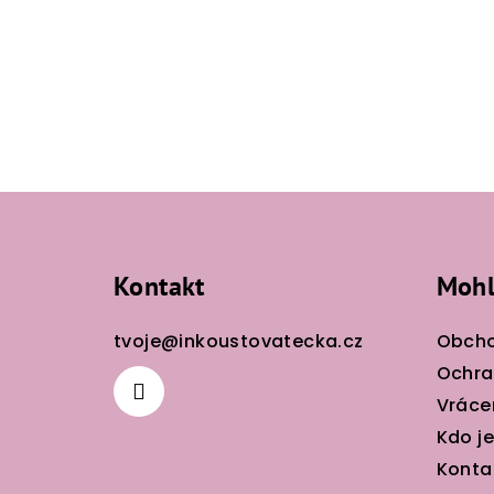
Z
á
Kontakt
Mohl
p
a
tvoje
@
inkoustovatecka.cz
Obcho
t
Ochra
Vráce
í
Kdo j
Konta