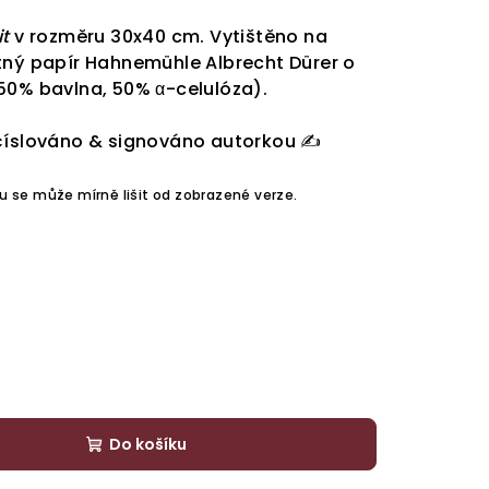
it
v rozměru 30x40 cm. Vytištěno na
tný papír Hahnemühle Albrecht Dürer o
50% bavlna, 50% α-celulóza).
Očíslováno & signováno autorkou ✍
u se může mírně lišit od zobrazené verze.
Do košíku