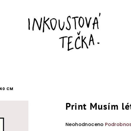
X40 CM
Print Musím lé
Průměrné
Neohodnoceno
Podrobnos