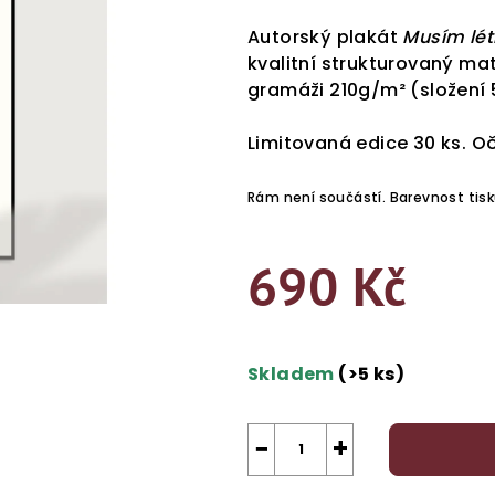
hodnocení
produktu
Autorský plakát
Musím lét
je
kvalitní strukturovaný ma
0,0
gramáži 210
g/m²
(složení 
z
5
Limitovaná edice 30 ks. 
hvězdiček.
Rám není součástí. Barevnost tisk
690 Kč
Měrná
cena:
Skladem
(>5 ks)
−
+