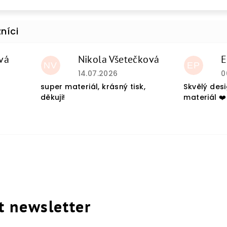
vá
Nikola Všetečková
E
NV
EP
du je 5 z 5 hvězdiček.
Hodnocení obchodu je 5 z 5 hvězdiček
H
14.07.2026
0
super materiál, krásný tisk,
Skvělý des
děkuji!
materiál ❤️
t newsletter