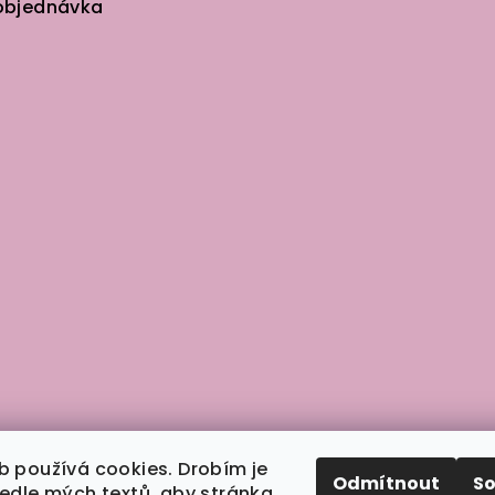
objednávka
b používá cookies. Drobím je
Odmítnout
S
vedle mých textů, aby stránka