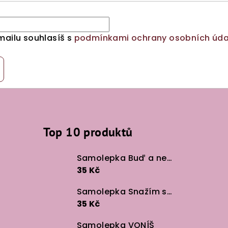
mailu souhlasíš s
podmínkami ochrany osobních úda
Top 10 produktů
Samolepka Buď a neboj
35 Kč
Samolepka Snažím se v lidech
35 Kč
Samolepka VONÍŠ