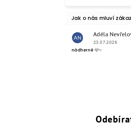
Adéla Nevřelo
AN
Hodnocení obcho
23.07.2026
nádherné 🩷✨
Odebíra