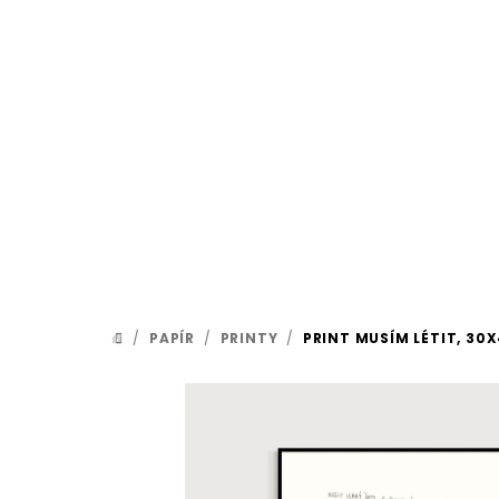
Přejít
na
obsah
/
PAPÍR
/
PRINTY
/
PRINT MUSÍM LÉTIT, 30
DOMŮ