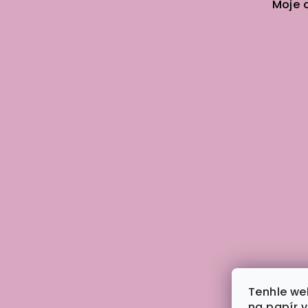
Moje 
Tenhle we
na papír 