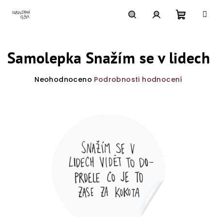
Přejít
na
obsah
Nákupn
Hledat
Přihlášení
Samolepka Snažím se v lidech
košík
Průměrné
Neohodnoceno
Podrobnosti hodnocení
hodnocení
produktu
je
0,0
z
5
hvězdiček.