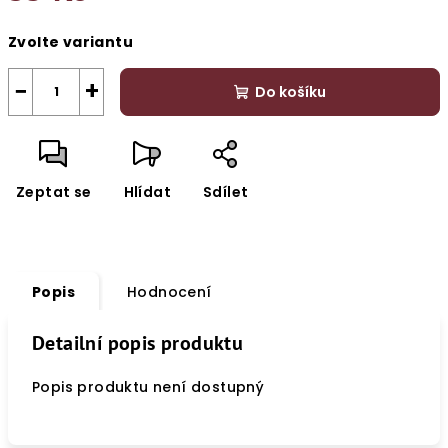
Měrná
Zvolte variantu
cena:
−
+
Do košíku
Zeptat se
Hlídat
Sdílet
Popis
Hodnocení
Detailní popis produktu
Popis produktu není dostupný