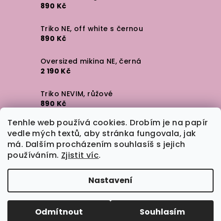
890 Kč
Triko NE, off white s černou
890 Kč
Oversized mikina NE, černá
2 190 Kč
Triko NEVIM, růžové
890 Kč
Tenhle web používá cookies. Drobím je na papír
Triko NEVIM, off white
vedle mých textů, aby stránka fungovala, jak
890 Kč
má. Dalším procházením souhlasíš s jejich
používáním.
Zjistit víc
.
Samolepka NE
35 Kč
Nastavení
Copyright 2026
inkoustová tečka
. Všechna práva
vyhrazena.
Upravit nastavení cookies
Odmítnout
Souhlasím