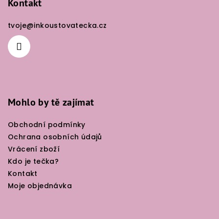
p
Kontakt
a
tvoje
@
inkoustovatecka.cz
t
í
Mohlo by tě zajímat
Obchodní podmínky
Ochrana osobních údajů
Vrácení zboží
Kdo je tečka?
Kontakt
Moje objednávka