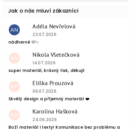
Adéla Nevřelová
AN
Hodnocení obchodu je 5 z 5 hvězdiček.
23.07.2026
nádherné 🩷✨
Nikola Všetečková
NV
Hodnocení obchodu je 5 z 5 hvězdiček.
14.07.2026
super materiál, krásný tisk, děkuji!
Eliška Prouzová
EP
Hodnocení obchodu je 5 z 5 hvězdiček.
06.07.2026
Skvělý design a příjemný materiál ❤️
Karolína Hašková
KH
Hodnocení obchodu je 5 z 5 hvězdiček.
24.06.2026
Boží materiál i texty! Komunikace bez problému a