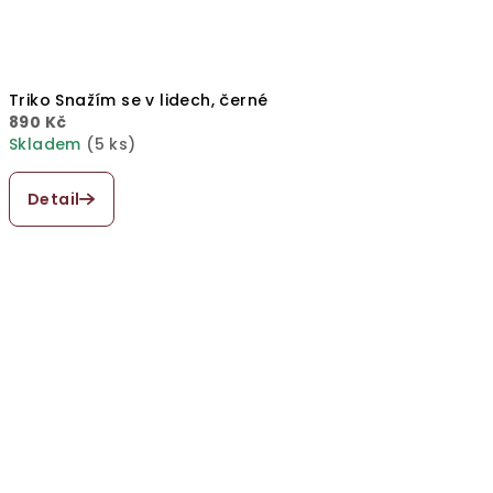
Triko Snažím se v lidech, černé
890 Kč
Skladem
(5 ks)
Průměrné
hodnocení
Detail
produktu
je
5,0
z
5
hvězdiček.