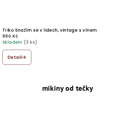
Triko Snažím se v lidech, vintage s vínem
890 Kč
Skladem
(3 ks)
Průměrné
hodnocení
Detail
produktu
je
5,0
z
5
mikiny od tečky
hvězdiček.