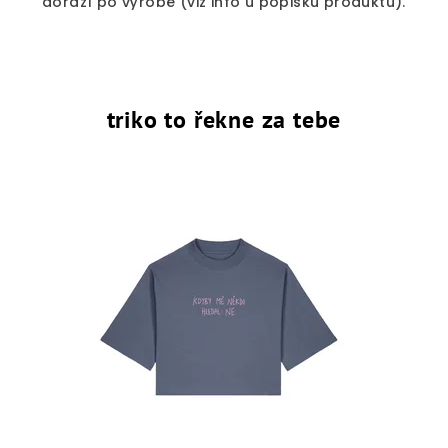
dorazí po výrobě (viz info u popisku produktu).
triko to řekne za tebe