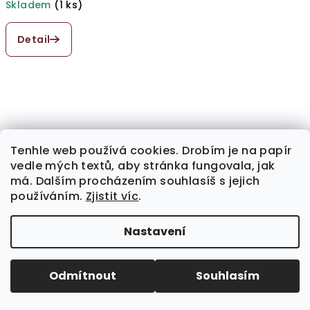
Skladem
(1 ks)
Průměrné
hodnocení
Detail
produktu
je
5,0
z
5
hvězdiček.
Tenhle web používá cookies. Drobím je na papír
vedle mých textů, aby stránka fungovala, jak
má. Dalším procházením souhlasíš s jejich
používáním.
Zjistit víc
.
Nastavení
Odmítnout
Souhlasím
Triko SAFESPACE, mocha
690 Kč