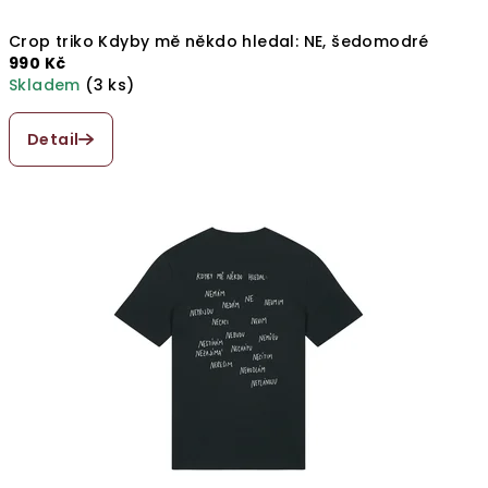
Crop triko Kdyby mě někdo hledal: NE, šedomodré
990 Kč
Skladem
(3 ks)
Průměrné
hodnocení
Detail
produktu
je
5,0
z
5
hvězdiček.