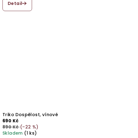
Detail
produktu
je
5,0
z
5
hvězdiček.
Triko Dospělost, vínové
690 Kč
890 Kč
(–22 %)
Skladem
(1 ks)