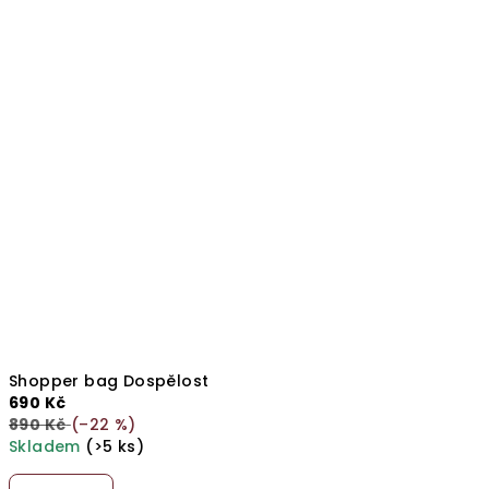
Shopper bag Dospělost
690 Kč
890 Kč
(–22 %)
Skladem
(>5 ks)
Průměrné
hodnocení