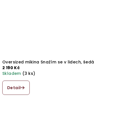
Oversized mikina Snažím se v lidech, šedá
2 190 Kč
Skladem
(3 ks)
Průměrné
hodnocení
Detail
produktu
je
5,0
z
5
hvězdiček.