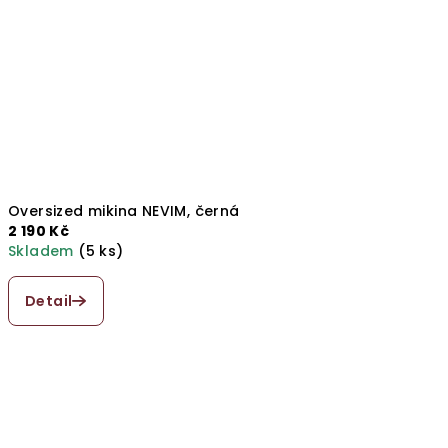
Oversized mikina NEVIM, černá
2 190 Kč
Skladem
(5 ks)
Průměrné
hodnocení
Detail
produktu
je
5,0
z
5
hvězdiček.