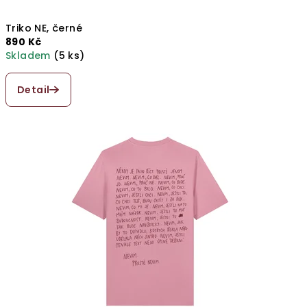
Triko NE, černé
890 Kč
Skladem
(5 ks)
Průměrné
hodnocení
Detail
produktu
je
5,0
z
5
hvězdiček.