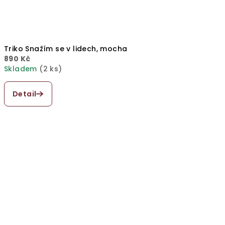
Triko Snažím se v lidech, mocha
890 Kč
Skladem
(2 ks)
Průměrné
hodnocení
Detail
produktu
je
5,0
z
5
hvězdiček.