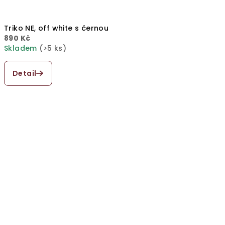
Triko NE, off white s černou
890 Kč
Skladem
(>5 ks)
Průměrné
hodnocení
Detail
produktu
je
5,0
z
5
hvězdiček.