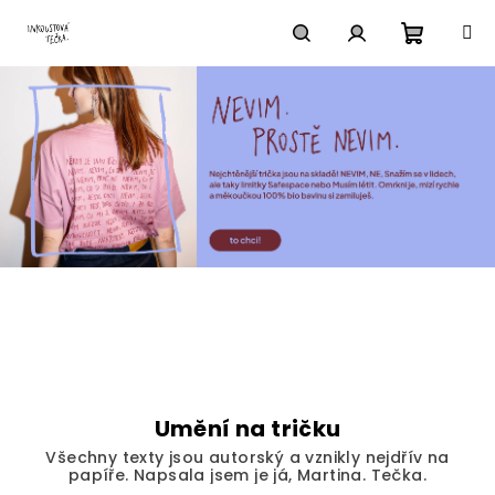
Přejít
na
obsah
Nákupn
Hledat
Přihlášení
košík
Umění na tričku
Všechny texty jsou autorský a vznikly nejdřív na
papíře. Napsala jsem je já, Martina. Tečka.