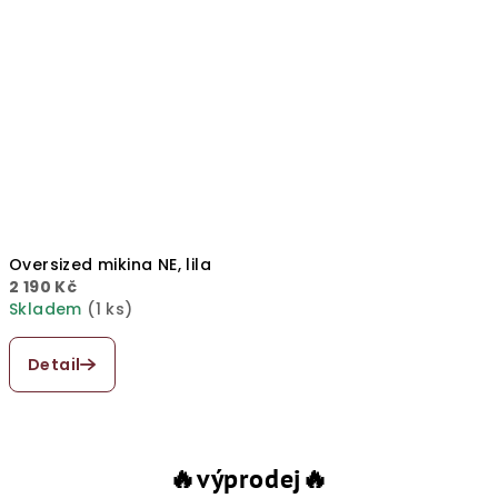
Oversized mikina NE, lila
2 190 Kč
Skladem
(1 ks)
Detail
🔥výprodej🔥