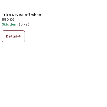
Triko NEVIM, off white
890 Kč
Skladem
(5 ks)
Průměrné
hodnocení
Detail
produktu
je
5,0
z
5
hvězdiček.