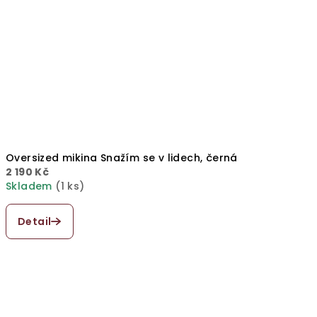
Oversized mikina Snažím se v lidech, černá
2 190 Kč
Skladem
(1 ks)
Průměrné
hodnocení
Detail
produktu
je
5,0
z
5
hvězdiček.