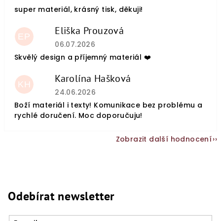
super materiál, krásný tisk, děkuji!
Eliška Prouzová
EP
Hodnocení obchodu je 5 z 5 hvězdiček.
06.07.2026
Skvělý design a příjemný materiál ❤️
Karolína Hašková
KH
Hodnocení obchodu je 5 z 5 hvězdiček.
24.06.2026
Boží materiál i texty! Komunikace bez problému a
rychlé doručení. Moc doporučuju!
Zobrazit další hodnocení
Odebírat newsletter