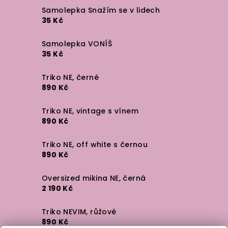
Samolepka Snažím se v lidech
35 Kč
Samolepka VONÍŠ
35 Kč
Triko NE, černé
890 Kč
Triko NE, vintage s vínem
890 Kč
Triko NE, off white s černou
890 Kč
Oversized mikina NE, černá
2 190 Kč
Triko NEVIM, růžové
890 Kč