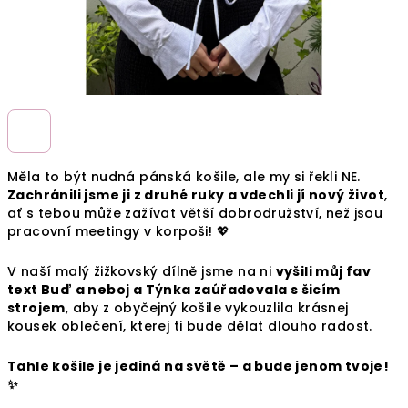
Měla to být nudná pánská košile, ale my si řekli NE.
Zachránili jsme ji z druhé ruky a vdechli jí nový život
,
ať s tebou může zažívat větší dobrodružství, než jsou
pracovní meetingy v korpoši!
💖
V naší malý žižkovský dílně jsme na ni
vyšili můj fav
text Buď a neboj a Týnka zaúřadovala s šicím
strojem
, aby z obyčejný košile vykouzlila krásnej
kousek oblečení, kterej ti bude dělat dlouho radost.
Tahle košile je jediná na světě – a bude jenom tvoje!
✨