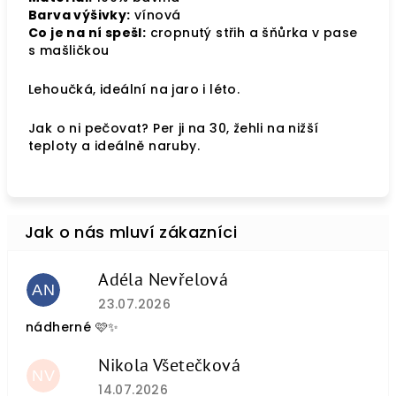
Barva výšivky:
vínová
Co je na ní spešl:
cropnutý střih a šňůrka v pase
s mašličkou
Lehoučká, ideální na jaro i léto.
Jak o ni pečovat? Per ji na 30, žehli na nižší
teploty a ideálně naruby.
Adéla Nevřelová
AN
Hodnocení obchodu je 5 z 5 hvězdiček.
23.07.2026
nádherné 🩷✨
Nikola Všetečková
NV
Hodnocení obchodu je 5 z 5 hvězdiček.
14.07.2026