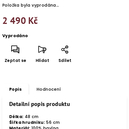
Položka byla vyprodána…
2 490 Kč
Měrná
Vyprodáno
cena:
Zeptat se
Hlídat
Sdílet
Popis
Hodnocení
Detailní popis produktu
Délka:
48 cm
Šířka hrudníku:
56 cm
Materiál:
100% bavlna