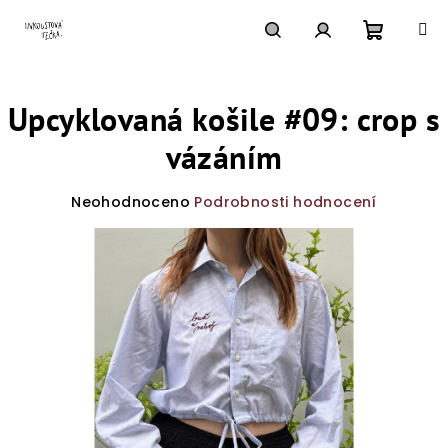
Přejít
na
obsah
Nákupn
Hledat
Přihlášení
Upcyklovaná košile #09: crop s
košík
vázáním
Průměrné
Neohodnoceno
Podrobnosti hodnocení
hodnocení
produktu
je
0,0
z
5
hvězdiček.