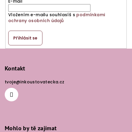
E-mail
Vložením e-mailu souhlasíš s
podmínkami
ochrany osobních údajů
Přihlásit se
Z
á
p
Kontakt
a
tvoje
@
inkoustovatecka.cz
t
í
Mohlo by tě zajímat