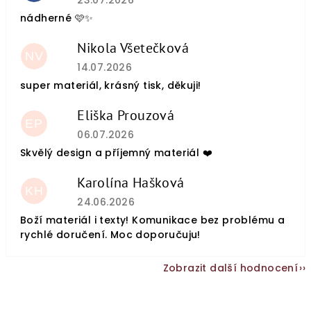
23.07.2026
nádherné 🩷✨
Nikola Všetečková
NV
Hodnocení obchodu je 5 z 5 hvězdiček.
14.07.2026
super materiál, krásný tisk, děkuji!
Eliška Prouzová
EP
Hodnocení obchodu je 5 z 5 hvězdiček.
06.07.2026
Skvělý design a příjemný materiál ❤️
Karolína Hašková
KH
Hodnocení obchodu je 5 z 5 hvězdiček.
24.06.2026
Boží materiál i texty! Komunikace bez problému a
rychlé doručení. Moc doporučuju!
Zobrazit další hodnocení