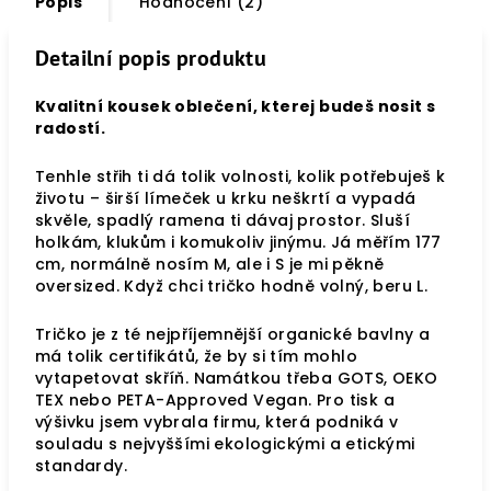
Popis
Hodnocení (2)
Detailní popis produktu
Kvalitní kousek oblečení, kterej budeš nosit s
radostí.
Tenhle střih ti dá tolik volnosti, kolik potřebuješ k
životu – širší límeček u krku neškrtí a vypadá
skvěle, spadlý ramena ti dávaj prostor. Sluší
holkám, klukům i komukoliv jinýmu. Já měřím 177
cm, normálně nosím M, ale i S je mi pěkně
oversized. Když chci tričko hodně volný, beru L.
Tričko je z té nejpříjemnější organické bavlny a
má tolik certifikátů, že by si tím mohlo
vytapetovat skříň. Namátkou třeba GOTS, OEKO
TEX nebo PETA-Approved Vegan. Pro tisk a
výšivku jsem vybrala firmu, která podniká v
souladu s nejvyššími ekologickými a etickými
standardy.