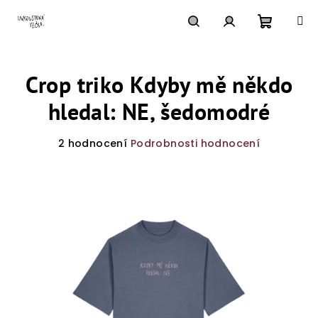
Přejít
na
obsah
Nákupn
Hledat
Přihlášení
Crop triko Kdyby mě někdo
košík
hledal: NE, šedomodré
Průměrné
2 hodnocení
Podrobnosti hodnocení
hodnocení
produktu
je
5,0
z
5
hvězdiček.