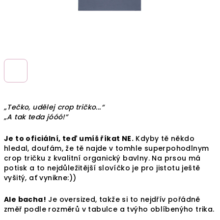
„Tečko, udělej crop tričko...“
„A tak teda jóóó!”
Je to oficiální, teď umíš říkat NE.
Kdyby tě někdo
hledal, doufám, že tě najde v tomhle superpohodlnym
crop tričku z kvalitní organický bavlny. Na prsou má
potisk a to nejdůležitější slovíčko je pro jistotu ještě
vyšitý, ať vynikne:))
Ale bacha!
Je oversized, takže si to nejdřív pořádně
změř podle rozměrů v tabulce a tvýho oblíbenýho trika.