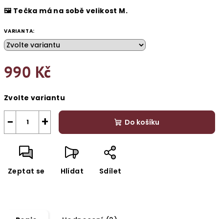
🖼️ Tečka má na sobě velikost M.
VARIANTA:
990 Kč
Měrná
Zvolte variantu
cena:
−
+
Do košíku
Zeptat se
Hlídat
Sdílet