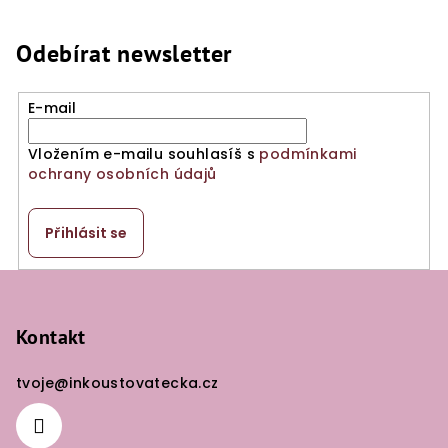
Odebírat newsletter
E-mail
Vložením e-mailu souhlasíš s
podmínkami
ochrany osobních údajů
Přihlásit se
Z
á
p
Kontakt
a
tvoje
@
inkoustovatecka.cz
t
í