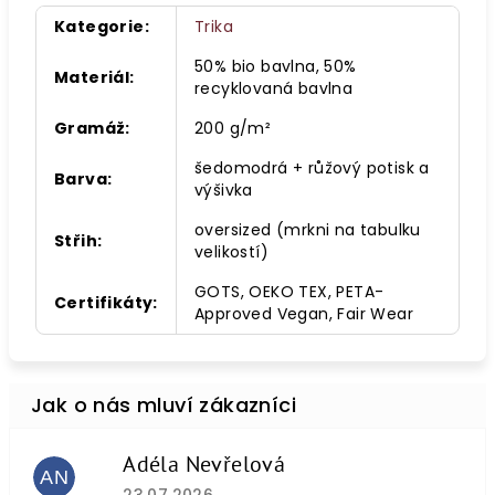
Kategorie
:
Trika
50% bio bavlna, 50%
Materiál
:
recyklovaná bavlna
Gramáž
:
200 g/m²
šedomodrá + růžový potisk a
Barva
:
výšivka
oversized (mrkni na tabulku
Střih
:
velikostí)
GOTS, OEKO TEX, PETA-
Certifikáty
:
Approved Vegan, Fair Wear
Adéla Nevřelová
AN
Hodnocení obchodu je 5 z 5 hvězdiček.