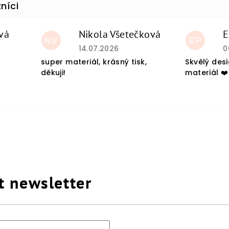
vá
Nikola Všetečková
E
NV
EP
du je 5 z 5 hvězdiček.
Hodnocení obchodu je 5 z 5 hvězdiček
H
14.07.2026
0
super materiál, krásný tisk,
Skvělý des
děkuji!
materiál ❤️
t newsletter