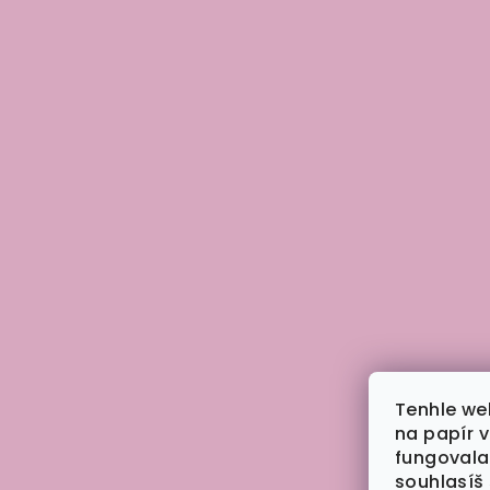
Tenhle we
na papír 
fungovala
souhlasíš 