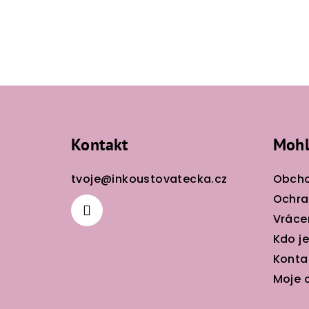
Z
á
Kontakt
Mohl
p
a
tvoje
@
inkoustovatecka.cz
Obcho
t
Ochra
Vráce
í
Kdo j
Konta
Moje 