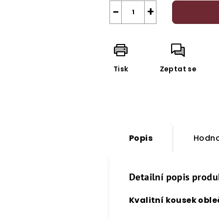
−
+
Tisk
Zeptat se
Popis
Hodno
Detailní popis produ
Kvalitní kousek obleč