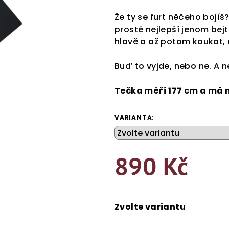
hodnocení
produktu
Že ty se furt něčeho bojíš? 
je
prostě nejlepší jenom bejt 
5,0
hlavě a až potom koukat, 
z
5
Buď
to vyjde, nebo ne. A
n
hvězdiček.
Tečka měří 177 cm a má n
VARIANTA:
890 Kč
Měrná
cena:
Zvolte variantu