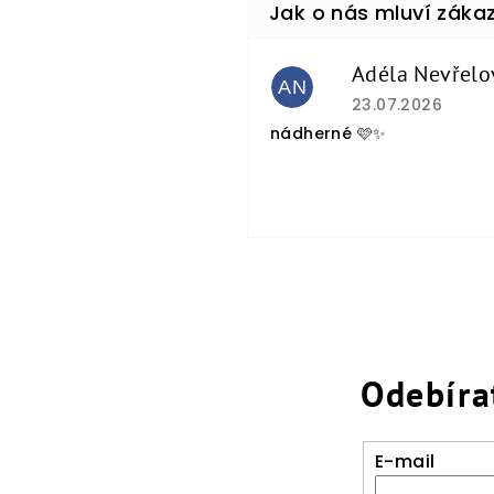
Adéla Nevřelo
AN
Hodnocení obcho
23.07.2026
nádherné 🩷✨
Odebíra
E-mail