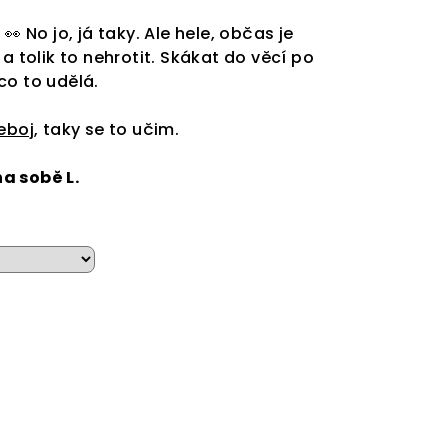
👀 No jo, já taky. Ale hele, občas je
a tolik to nehrotit. Skákat do věcí po
co to udělá.
eboj
, taky se to učim.
a sobě L.