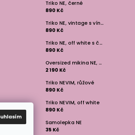
Triko NE, černé
890 Kč
Triko NE, vintage s vínem
890 Kč
Triko NE, off white s černou
890 Kč
Oversized mikina NE, černá
2 190 Kč
Triko NEVIM, růžové
890 Kč
Triko NEVIM, off white
890 Kč
ouhlasím
Samolepka NE
35 Kč