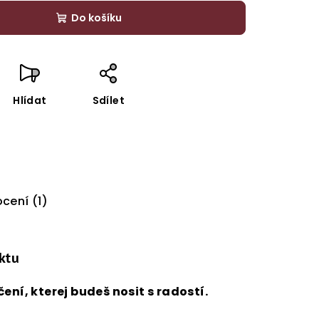
Do košíku
Hlídat
Sdílet
cení (1)
ktu
ení, kterej budeš nosit s radostí.