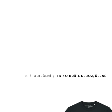
Přejít
na
obsah
/
OBLEČENÍ
/
TRIKO BUĎ A NEBOJ, ČERNÉ
DOMŮ