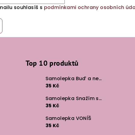
mailu souhlasíš s
podmínkami ochrany osobních úda
Top 10 produktů
Samolepka Buď a neboj
35 Kč
Samolepka Snažím se v lidech
35 Kč
Samolepka VONÍŠ
35 Kč