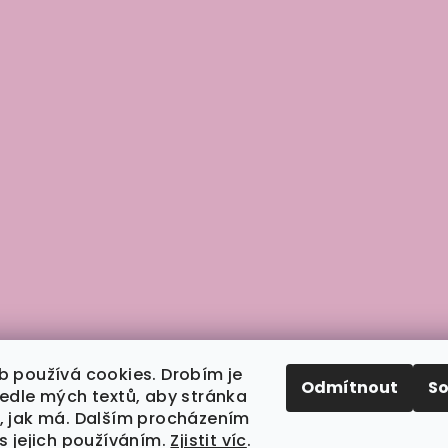
b používá cookies. Drobím je
Odmítnout
S
vedle mých textů, aby stránka
, jak má. Dalším procházením
s jejich používáním.
Zjistit víc
.