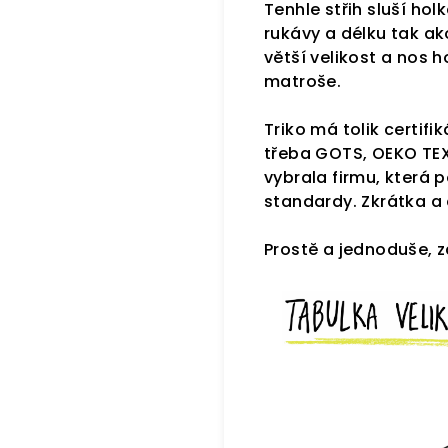
Tenhle střih sluší hol
rukávy a délku tak ak
větší velikost a nos 
matroše.
Triko má tolik certif
třeba GOTS, OEKO TEX
vybrala firmu, která 
standardy. Zkrátka a 
Prostě a jednoduše, z