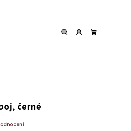
Hledat
Přihlášení
Nákupní
košík
boj, černé
hodnocení