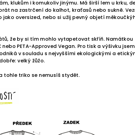
kám, klukům i komukoliv jinýmu. Má širší lem u krku, de
orát na zastrčení do kalhot, kraťasů nebo sukně. Vez
ho jako oversized, nebo si užij pevný objetí měkoučký
ikátů, že by si tím mohlo vytapetovat skříň. Namátkou
 nebo PETA-Approved Vegan. Pro tisk a výšivku jsem
podniká v souladu s nejvyššími ekologickými a etický
dobře: velký žůžo.
a tohle triko se nemusíš stydět.