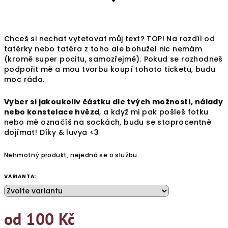
Chceš si nechat vytetovat můj text? TOP! Na rozdíl od
tatérky nebo tatéra z toho ale bohužel nic nemám
(kromě super pocitu, samozřejmě). Pokud se rozhodneš
podpořit mě a mou tvorbu koupí tohoto ticketu, budu
moc ráda.
Vyber si jakoukoliv částku dle tvých možností, nálady
nebo konstelace hvězd
, a když mi pak pošleš fotku
nebo mě označíš na sockách, budu se stoprocentně
dojímat! Díky & luvya <3
Nehmotný produkt, nejedná se o službu.
VARIANTA:
od
100 Kč