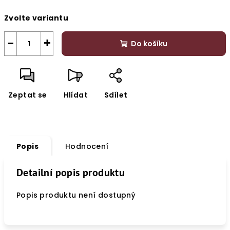
Měrná
Zvolte variantu
cena:
−
+
Do košíku
Zeptat se
Hlídat
Sdílet
Popis
Hodnocení
Detailní popis produktu
Popis produktu není dostupný