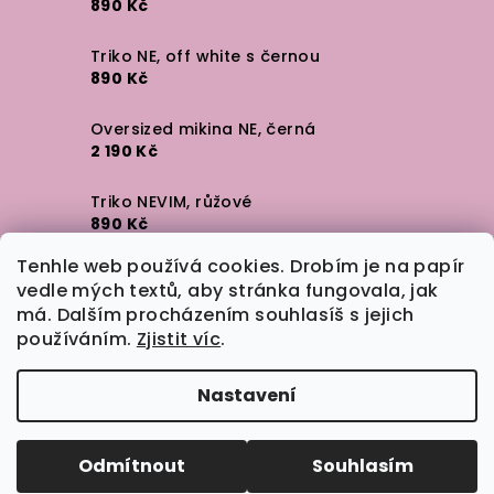
890 Kč
Triko NE, off white s černou
890 Kč
Oversized mikina NE, černá
2 190 Kč
Triko NEVIM, růžové
890 Kč
Tenhle web používá cookies. Drobím je na papír
Triko NEVIM, off white
vedle mých textů, aby stránka fungovala, jak
890 Kč
má. Dalším procházením souhlasíš s jejich
používáním.
Zjistit víc
.
Samolepka NE
35 Kč
Nastavení
Copyright 2026
inkoustová tečka
. Všechna práva
vyhrazena.
Upravit nastavení cookies
Odmítnout
Souhlasím
Vytvořil Shoptet