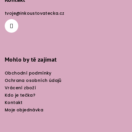
p
a
tvoje
@
inkoustovatecka.cz
t
í
Mohlo by tě zajímat
Obchodní podmínky
Ochrana osobních údajů
Vrácení zboží
Kdo je tečka?
Kontakt
Moje objednávka