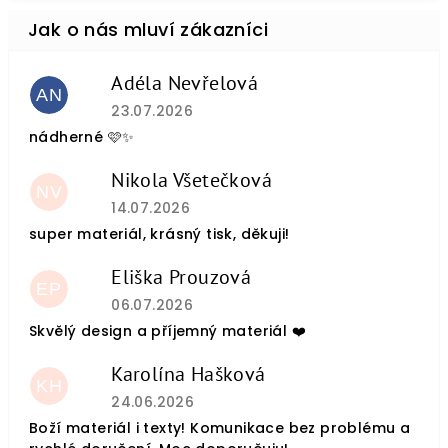
Adéla Nevřelová
AN
Hodnocení obchodu je 5 z 5 hvězdiček.
23.07.2026
nádherné 🩷✨
Nikola Všetečková
NV
Hodnocení obchodu je 5 z 5 hvězdiček.
14.07.2026
super materiál, krásný tisk, děkuji!
Eliška Prouzová
EP
Hodnocení obchodu je 5 z 5 hvězdiček.
06.07.2026
Skvělý design a příjemný materiál ❤️
Karolína Hašková
KH
Hodnocení obchodu je 5 z 5 hvězdiček.
24.06.2026
Boží materiál i texty! Komunikace bez problému a