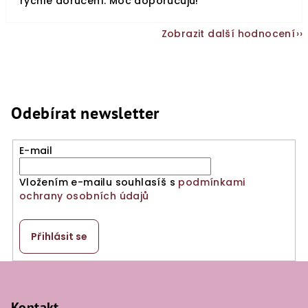
rychlé doručení. Moc doporučuju!
Zobrazit další hodnocení
Odebírat newsletter
E-mail
Vložením e-mailu souhlasíš s
podmínkami
ochrany osobních údajů
Přihlásit se
Z
á
Kontakt